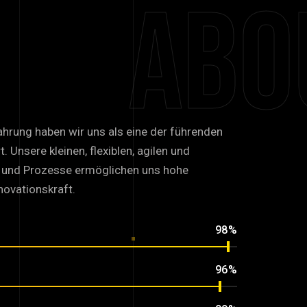
Abo
n
Strategie
mit
Liebe
unsch
ahrung haben wir uns als eine der führenden
. Unsere kleinen, flexiblen, agilen und
n und Prozesse ermöglichen uns hohe
novationskraft.
98%
96%