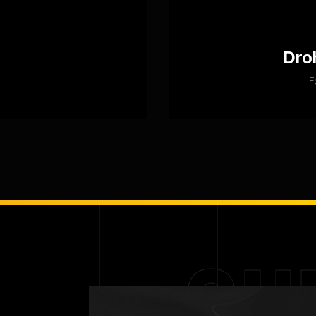
Dro
F