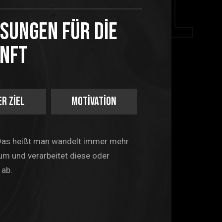
r goal
ösungen für die
unft
r Ziel
Motivation
 Das heißt man wandelt immer mehr
um und verarbeitet diese oder
 ab.